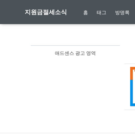
지원금절세소식
홈
태그
방명록
애드센스 광고 영역