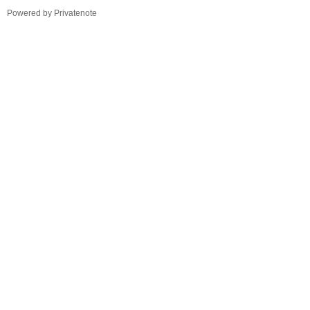
TistoryWhaleSkin3.4
Powered by Privatenote