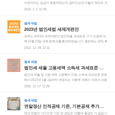
연말정산 일정 ✅ 22년 근로소득이 있는 모든 근로자(일용근로
이전까지는 집값이 폭등하였는데 금리인상과 더불어 최악의 거
자 제외)는 23년 2월분 급여를 지급받을 때까지 연말정산을 해
래 절벽 영끌에서 집을 구매하였으나 이자 비용이 부담되는 현
2023. 1. 2. 11:36
야 합니다. ✅ 근로자는 소득·세액공제 항목 등을 미리 확인 및
상황들 임대인이 이자를 내주는 역전세 조금은 혼란스러운 양
공제 증명자료를 빠짐없이 챙겨 회사에..
상까지 보이고 있습니다. 2023년 달라지는 부동산제도에 대해
서 알아보도록 하겠습니다. 2023년 달라지는 부동산제도 1월
절세 세법
✅ 다주택자 주택담보대출 최대 30%까지 허용 내년 1분기 서울
2023년 법인세법 세제개편안
등 규제지역 내 다주택자의 담보대출 금지 규제가 해제 됩니다.
정부는 2023년 세제개편안 법인세율 과세표준 구가 조정에 대
다주택자로 LTV 30% 주담대를 받을 수 있게 됩니다. ✅ 재건축
해 12월 23일 국회 본회의를 통과하였습니다. 종전에는 10% 특
안전진단 제도 개선 안전진단 평가 시 구조안전 항목에 대한 가
례세율 조정안을 발표했습니다만 부자 감세 프레임에 막혀 실
2022. 12. 29. 12:11
중치를 50% ➡ 30%로 하향 하고 주거환경과 설비노후도 비중
현하지 못하게 되었습니다. 변경되는 법인세에 대해 알아보도
을 30% 높였습니다. 판정기..
록 하겠습니다. 2022년 법인세 세제개편안 ✅ 2022년 7월 21일
법인세 세제개편안 발표 내용을 보면 법인세 부담 경감 및 투자.
절세 세법
일자리 창출 지원이유로 법인세를 최대 10%까지 하향 조정을
법인세 세율 고용세액 소득세 과세표준 총정리
하겠다고 발표를 했습니다 ✅ 적용시기는 2023년 1월 1일 이후
법인세 세율 및 고용 세액 고용확대 지원, 소득세 과세표준 관련
개시하는 사업연도 분부터 적용하겠다고 했습니다. 2023년 법
해서 2023년 1월 1일부터 변경되는 사항에 대해서 아래의 내용
인세 세제개편안 ✅ 국회는 지난 23일 밤부터 24일 새벽까지 본
을 보시고 알아보도록 하겠습니다. 법인세 세율 및 과세표준 구
2022. 11. 17. 11:29
회의를 열고 내년 예산안과 세제개편안을 의결했습니다. 최고
간 조정 현행 개정안 중소 / 중견기업 특례세율 10%는 [소비성
쟁점이었던 법인세 최고세..
서비스업 법인]과 [지배주주등의 지분율 50% 초과 + 부동산임
대업이 주업이거나 부동산 임대 / 이자 / 배당의 매출대비 비중
절세 세법
이 50% 이상]인 법인에는 적용되지 않습니다. 개정취지는 법인
연말정산 인적공제 기준, 기본공제 추가공제 총정리
세부담 경감 및 투자 / 일자리 창출 지원 (2023년 1월 1일부터
매년 연말이 다가오면 가장 큰 관심은 13월에 월급인 거 같습니