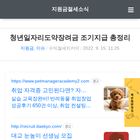
지원금절세소식
청년일자리도약장려금 조기지급 총정리
지원금, 이슈
/
수익절세지키미
/
2022. 9. 15. 11:25
https://www.petmanageracademy2.com
광고
취업 자격증 고민된다면? 자격
증 취득을 위한 맞춤교육
실습 교육장완비! 반려동물 취업창업
성공후기 650건 이상, 취업 컨설팅도
제공! 5년 연속 대한민국 교육브랜드
대상 수상, 다수의 산학협력 체결, 전
과정 실습포함
http://recruit.daekyo.com/
광고
대교 눈높이 선생님 모집