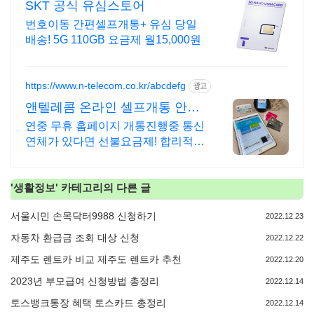
SKT 공식 유심스토어
번호이동 간편셀프개통+ 유심 당일
배송! 5G 110GB 요금제 월15,000원
https://www.n-telecom.co.kr/abcdefg
광고
앤텔레콤 온라인 셀프개통 안면
인증 건너뛰기 가능기간
연중 무휴 홈페이지 개통진행중 통신
연체가 있다면 선불요금제! 합리적인
가격 후불!
'
생활정보
' 카테고리의 다른 글
서울시민 손목닥터9988 신청하기
2022.12.23
자동차 환급금 조회 대상 신청
2022.12.22
제주도 렌트카 비교 제주도 렌트카 추천
2022.12.20
2023년 부모급여 신청방법 총정리
2022.12.14
토스뱅크통장 혜택 토스카드 총정리
2022.12.14