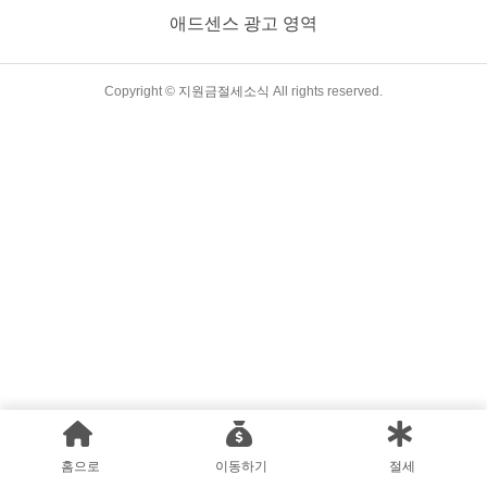
수험생의 경우에는 형제자매, 친인척, 직계가족 또는 담임교사
애드센스 광고 영역
등 관계를 증명할 수 있는 자가 수험표를 대리 수령할 수 있습니
다. 수능 시간표 시험 당일 8시 10분까지 시험실에 입실해야 합
니다. 시험장 내 마스크 상시 착용 수험생..
TistoryWhaleSkin3.4
Copyright ©
지원금절세소식
All rights reserved.
홈으로
이동하기
절세