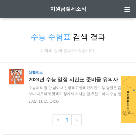
지원금절세소식
수능 수험표
검색 결과
1 개의 검색 결과가 있습니다.
생활정보
2023년 수능 일정 시간표 준비물 유의사항 필수
수능이 며칠 안 남아서 긴장되고 떨리겠지만 수능 당일은 춥다
보니 따듯하게 핫팩도 챙겨서 가시는 걸 추천드리며 수능 일정
및 준비물, 유의사항에 대해서 알아보도록 하겠습니다. 예비소
2022. 11. 15. 14:35
집 수험생은 11월 16일 수요일에 실시되는 예비소집에 반드시
참여하여 수험표를 지급받아야 합니다. 수험표에 기재되어 있
는 본인의 선택과목을 확인하고, 시험장 학교의 위치 사전에 반
«
1
»
드시 확인하셔야 합니다. 시험 당일 시험장을 잘못 찾아가는 일
이 발생하지 않도록 미리 확인하는걸 추천드립니다. 격리 대상