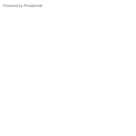
TistoryWhaleSkin3.4
Powered by Privatenote