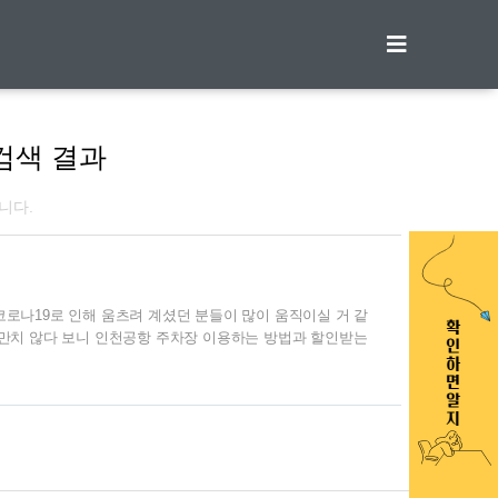
티스토리툴바
검색 결과
니다.
로나19로 인해 움츠려 계셨던 분들이 많이 움직이실 거 같
만만치 않다 보니 인천공항 주차장 이용하는 방법과 할인받는
니다. 면세한도 상향 조정 초과 신고방법 하늘길이 열리면서
고 계시는데 해외로 가실 때 필수 코스인 면세점 관련해서
을 보 gold1115.com 1. 인천공항 주차요금 ✅ 소형차 기
 600원 1일 24,000원입니다. 장기주차장 시간당 1,000원 1