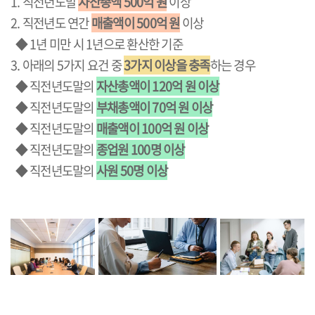
1. 직전년도말
자산총액 500억 원
이상
2. 직전년도 연간
매출액이 500억 원
이상
◆ 1년 미만 시 1년으로 환산한 기준
3. 아래의 5가지 요건 중
3가지 이상을 충족
하는 경우
◆
직전년도말의
자산총액이 120억 원 이상
◆
직전년도말의
부채총액이 70억 원 이상
◆
직전년도말의
매출액이 100억 원 이상
◆
직전년도말의
종업원 100명 이상
◆
직전년도말의
사원 50명 이상