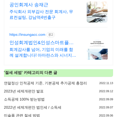
공인회계사 송재근
주식회사 외부감사 전문 회계사, 무
료컨설팅, 강남역4번출구
https://insungacc.com
광고
인성회계법인&인성스마트플랫
폼 신뢰할 수 있는 회계자문
회계감사를 넘어, 기업의 미래를 함
께 설계합니다! 아마란스와 시너지를
극대화하는 인성스마트플랫폼 무료
구축
'
절세 세법
' 카테고리의 다른 글
연말정산 인적공제 기준, 기본공제 추가공제 총정리
2022.11.13
2023년 세제개편안 발표
2022.09.12
소득공제 100% 받는방법
2022.09.09
2022년 세제개편안 법인세 / 소득세
2022.09.07
미술품 관련 절세 방법
2022.09.06