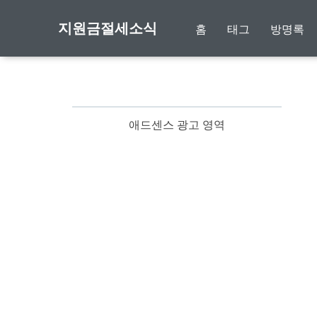
지원금절세소식
홈
태그
방명록
애드센스 광고 영역