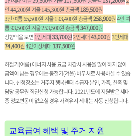
1인세대 여름 29,600원 겨울 107,600원 총금액
137,200
원
2
인 44,200원 겨울 145,300원 총금액
189,500
원
3인 여름 65,500원 겨울 193,400원 총금액
258,900
원
4인 여
름 93,500원 겨울 253,500원 총금액
347,000
원
상향액을 보면
1인세대
33,700
원
2인세대
43,000
원
3인세대
74,400
원
4인이상세대
137,500
원
하절기(여름) 에너지 사용 요금 차감시 사용을 많이 하지 않아
금액이 남는 경우에는 동절기(겨울) 바우처로 사용하실 수 있습
니다. 신청장소는 거주지 행복센터 수급자 본인, 가족, 친족 및
담당 공무원 직권신청 가능합니다. 2021년도에 지원받은 세대
중 정보변동이 없으실 경우 자격유지 세대는 자동 신청됩니다.
교육급여 혜택 및 주거 지원