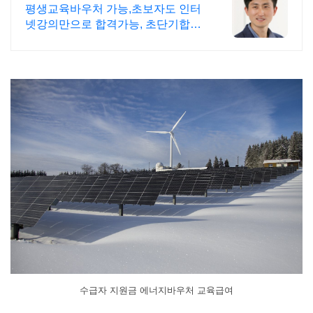
바우처카드 가능
평생교육바우처 가능,초보자도 인터
넷강의만으로 합격가능, 초단기합격,
무한반복 가능
수급자 지원금 에너지바우처 교육급여