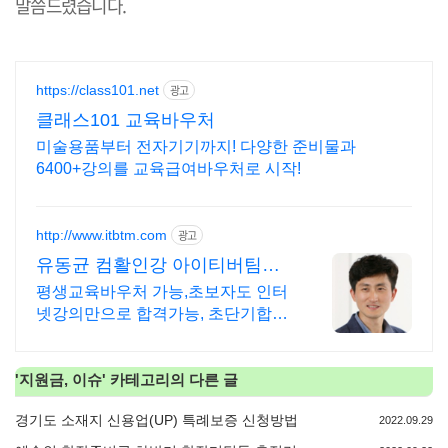
말씀드렸습니다.
https://class101.net
광고
클래스101 교육바우처
미술용품부터 전자기기까지! 다양한 준비물과
6400+강의를 교육급여바우처로 시작!
http://www.itbtm.com
광고
유동균 컴활인강 아이티버팀목
바우처카드 가능
평생교육바우처 가능,초보자도 인터
넷강의만으로 합격가능, 초단기합격,
무한반복 가능
'
지원금, 이슈
' 카테고리의 다른 글
경기도 소재지 신용업(UP) 특례보증 신청방법
2022.09.29