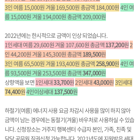
3인 여름 15,000원 겨울 169,500원 총금액 184,000원
4인 여
름 15,000원 겨울 194,000원 총금액 209,000원
2022년에는 한시적으로 금액이 인상 되었습니다.
1인세대 여름 29,600원 겨울 107,600원 총금액
137,200
원
2
인 44,200원 겨울 145,300원 총금액
189,500
원
3인 여름 65,500원 겨울 193,400원 총금액
258,900
원
4인 여
름 93,500원 겨울 253,500원 총금액
347,000
원
상향액을 보면
1인세대
33,700
원
2인세대
43,000
원
3인세대
74,400
원
4인이상세대
137,500
원
하절기(여름) 에너지 사용 요금 차감시 사용을 많이 하지 않아
금액이 남는 경우에는 동절기(겨울) 바우처로 사용하실 수 있습
니다. 신청장소는 거주지 행복센터 수급자 본인, 가족, 친족 및
담당 공무원 직권신청 가능합니다. 2021년도에 지원받은 세대