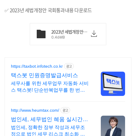
✅
2023년 세법개정안 국회통과내용 다운로드
2023년 세법개정안 국회통과내용.pdf
0.46MB
https://taxbot.infotech.co.kr
광고
택스봇 민원증명발급서비스
세무사를 위한 세무업무 자동화 서비
스 택스봇! 단순반복업무를 한 번에
처리하세요!
http://www.heumtax.com/
광고
법인세, 세무법인 혜움 실시간
카톡 상담 지원
법인세, 정확한 장부 작성과 세무조
정으로 법인 세무 리스크 최소화 전